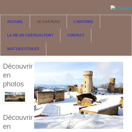
Aller au contenu principal
ACCUEIL
LE CHÂTEAU
L'HISTOIRE
LA VIE EN CHÂTEAU-FORT
CONTACT
NUIT DES ETOILES
Découvrir
en
photos
Découvrir
en