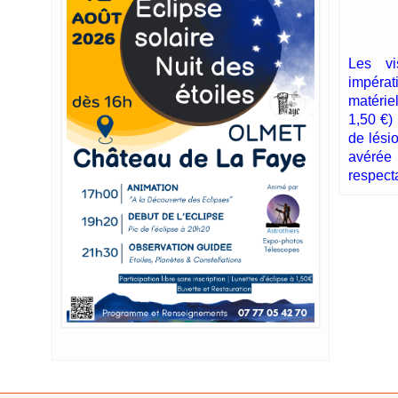
Les vi
impérat
matérie
1,50 €) 
de lésio
avéré
respect