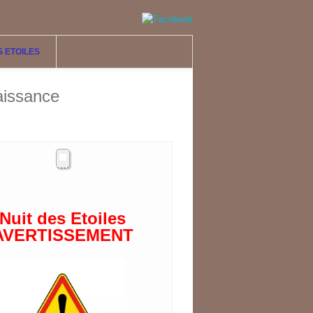
S ETOILES
aissance
Nuit des Etoiles
AVERTISSEMENT