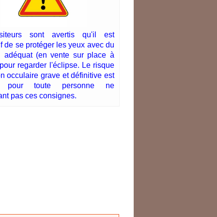
siteurs sont avertis qu'il est
if de se protéger les yeux avec du
l adéquat (en vente sur place à
pour regarder l'éclipse. Le risque
n occulaire grave et définitive est
e pour toute personne ne
ant pas ces consignes.