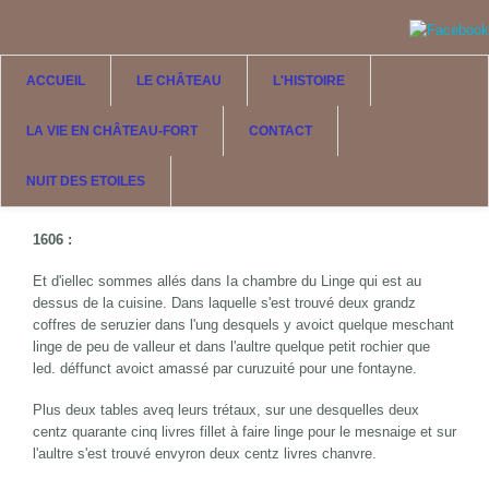
Aller au contenu principal
ACCUEIL
LE CHÂTEAU
L'HISTOIRE
LA VIE EN CHÂTEAU-FORT
CONTACT
NUIT DES ETOILES
1606 :
Et d'iellec sommes allés dans Ia chambre du Linge qui est au
dessus de la cuisine. Dans laquelle s'est trouvé deux grandz
coffres de seruzier dans l'ung desquels y avoict quelque meschant
linge de peu de valleur et dans l'aultre quelque petit rochier que
led. déffunct avoict amassé par curuzuité pour une fontayne.
Plus deux tables aveq leurs trétaux, sur une desquelles deux
centz quarante cinq livres fillet à faire linge pour le mesnaige et sur
l'aultre s'est trouvé envyron deux centz livres chanvre.